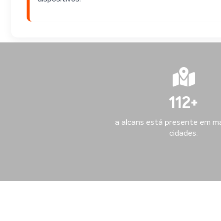
113
+
a alcans está presente em ma
cidades.