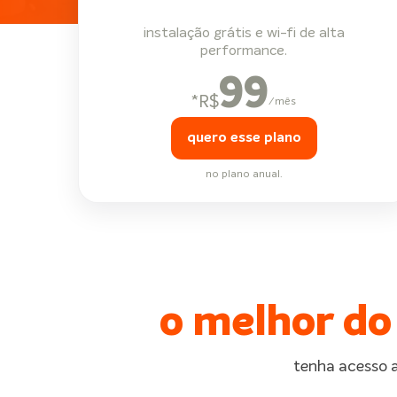
instalação grátis e wi-fi de alta
performance.
99
*
R$
/mês
quero esse plano
no plano anual.
o melhor do
tenha acesso a