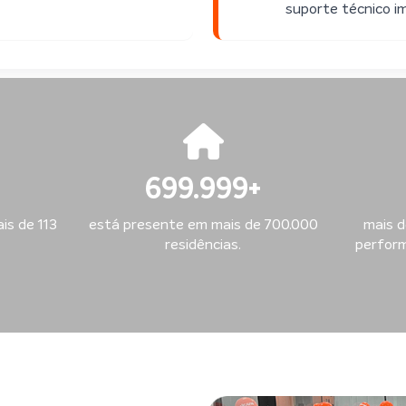
suporte técnico i
700.000
+
is de 113
está presente em mais de 700.000
mais d
residências.
perform