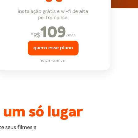
instalação grátis e wi-fi de alta
performance.
109
*
R$
/mês
quero esse plano
no plano anual.
 um só lugar
e seus filmes e