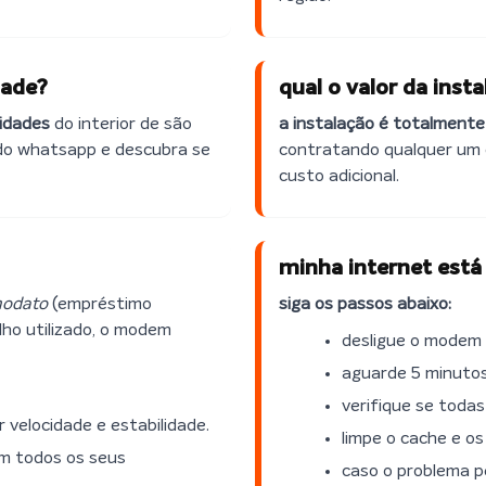
dade?
qual o valor da inst
cidades
do interior de são
a instalação é totalmente
o do whatsapp e descubra se
contratando qualquer um 
custo adicional.
minha internet está 
odato
(empréstimo
siga os passos abaixo:
lho utilizado, o modem
desligue o modem e
aguarde 5 minutos
verifique se todas
or velocidade e estabilidade.
limpe o cache e os
m todos os seus
caso o problema p