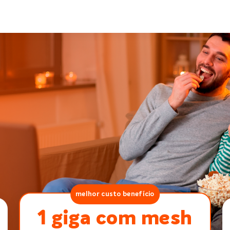
melhor custo benefício
1 giga com mesh