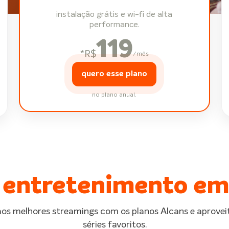
instalação grátis e wi-fi de alta
performance.
119
*
R$
/mês
quero esse plano
no plano anual.
 entretenimento em
os melhores streamings com os planos Alcans e aproveit
séries favoritos.