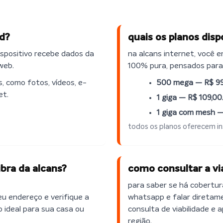
ad?
quais os planos disp
ispositivo recebe dados da
na alcans internet, você e
web.
100% pura, pensados para
, como fotos, vídeos, e-
500 mega —
R$
99
et.
1 giga —
R$
109,0
1 giga com mesh 
todos os planos oferecem ins
ibra da alcans?
como consultar a via
para saber se há cobertur
eu endereço e verifique a
whatsapp e falar diretam
no ideal para sua casa ou
consulta de viabilidade e
região.